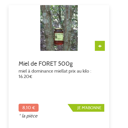
+
Miel de FORET 500g
miel à dominance miellat prix au kilo :
16.20€
8,10 €
JE M'ABONNE
* la pièce