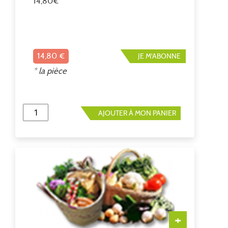
14,80€
14,80 €
JE M'ABONNE
* la pièce
AJOUTER À MON PANIER
+