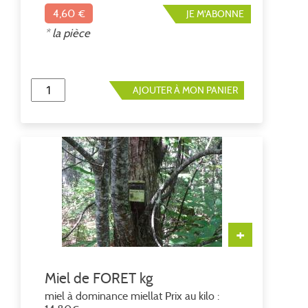
4,60 €
JE M'ABONNE
* la pièce
AJOUTER À MON PANIER
+
Miel de FORET kg
miel à dominance miellat Prix au kilo :