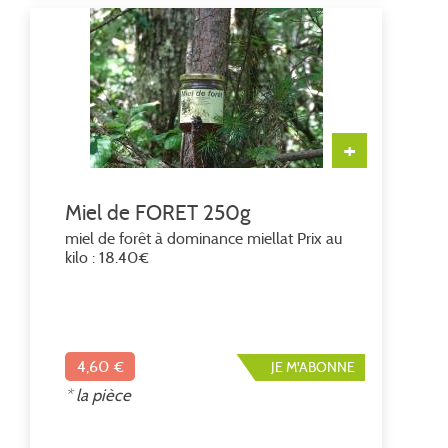
+
Miel de FORET 250g
miel de forêt à dominance miellat Prix au
kilo : 18.40€
4,60 €
JE M'ABONNE
* la pièce