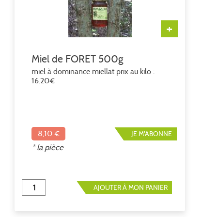
+
Miel de FORET 500g
miel à dominance miellat prix au kilo :
16.20€
8,10 €
JE M'ABONNE
* la pièce
AJOUTER À MON PANIER