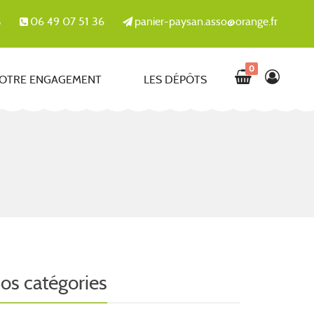
06 49 07 51 36
panier-paysan.asso@orange.fr
S
0
OTRE ENGAGEMENT
LES DÉPÔTS
os catégories