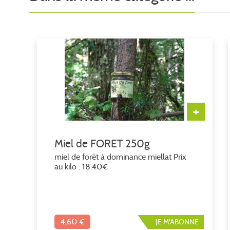
+
Miel de FORET 250g
miel de forêt à dominance miellat Prix
au kilo : 18.40€
4,60 €
JE M'ABONNE