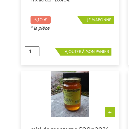
5,10 €
JE M'ABONNE
* la pièce
AJOUTER À MON PANIER
+