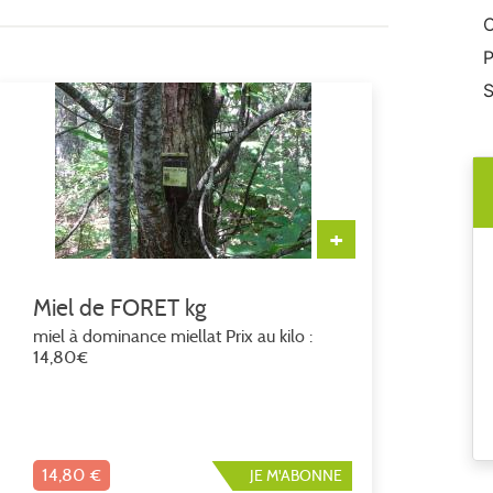
C
P
S
+
Miel de FORET kg
miel à dominance miellat Prix au kilo :
14,80€
14,80 €
JE M'ABONNE