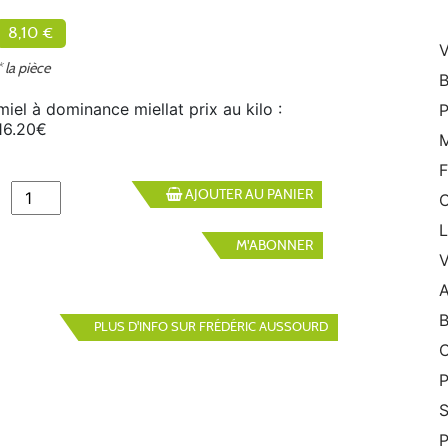
8,10 €
V
* la pièce
B
miel à dominance miellat prix au kilo :
P
16.20€
M
F
AJOUTER AU PANIER
M'ABONNER
V
A
B
PLUS D'INFO SUR FRÉDÉRIC AUSSOURD
C
P
S
P