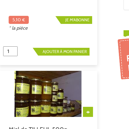
5,10 €
JE M'ABONNE
* la pièce
AJOUTER À MON PANIER
+