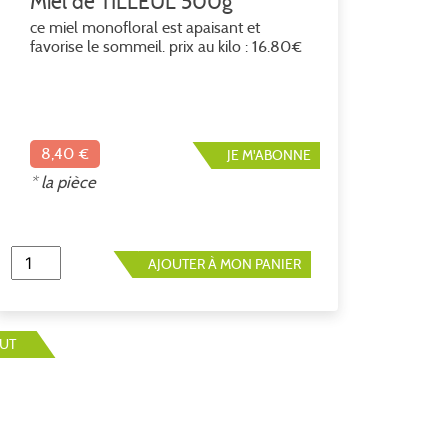
Miel de TILLEUL 500g
ce miel monofloral est apaisant et
favorise le sommeil. prix au kilo : 16.80€
8,40 €
JE M'ABONNE
* la pièce
AJOUTER À MON PANIER
OUT