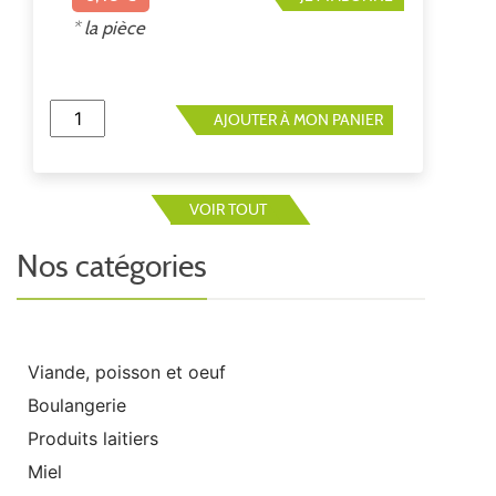
ouverture. 75% myrtille sauvage, 25% de
sucre
* la pièce
AJOUTER À MON PANIER
VOIR TOUT
Nos catégories
Viande, poisson et oeuf
Boulangerie
Produits laitiers
Miel