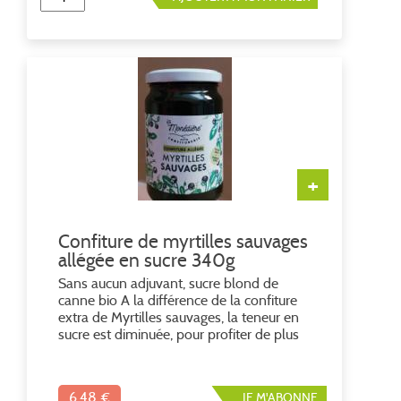
+
Confiture de myrtilles sauvages
allégée en sucre 340g
Sans aucun adjuvant, sucre blond de
canne bio A la différence de la confiture
extra de Myrtilles sauvages, la teneur en
sucre est diminuée, pour profiter de plus
de fruits, tout en gardant la gourmandise
du sucre de canne blond. A remuer avant
utilisation, conserver au frais après
6,48 €
JE M'ABONNE