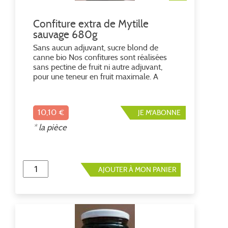
Confiture extra de Mytille
sauvage 680g
Sans aucun adjuvant, sucre blond de
canne bio Nos confitures sont réalisées
sans pectine de fruit ni autre adjuvant,
pour une teneur en fruit maximale. A
remuer avant utilisation, conserver au
frais après ouverture. ​60% myrtille
sauvage, 40% de sucre
10,10 €
JE M'ABONNE
* la pièce
AJOUTER À MON PANIER