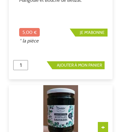
Marigoule et Bouche de Bétizac
5,00 €
JE M'ABONNE
* la pièce
AJOUTER À MON PANIER
+