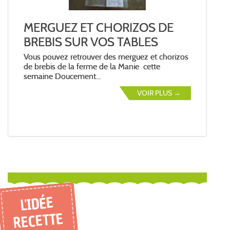
EZ ET CHORIZOS DE
Prochaine livraison
S SUR VOS TABLES
août
ez retrouver des merguez et chorizos
La prochaine livraison aura l
de la ferme de la Manie cette
août, passez votre command
oucement...
12 août...
VOIR PLUS →
L'IDÉE
RECETTE