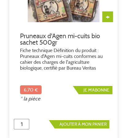
+
Pruneaux d'Agen mi-cuits bio
sachet 500gr
Fiche technique Définition du produit :
Pruneaux d'Agen mi-cuits conformes au
cahier des charges de l'agriculture
biologique, certifié par Bureau Veritas
Certification FR BIO-10 Spécialités :
Pruneaux naturels, issus d'un séchage à la
ferme Pruneaux moelleux, non
6,70 €
JE M'ABONNE
réhydratés Pasteurisés, sans
conservateurs Taux d'humidité : 35 %
* la pièce
Calibre : Géant 33/44 (nombre de fruits
aux 500g) Conservation : DLUO 24 mois
Conservation au sec, à température
modérée (18-22°) Après ouverture du
AJOUTER À MON PANIER
sachet, une à deux semaines à
température ambiante Conditionnement: