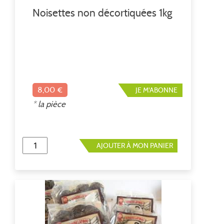
Noisettes non décortiquées 1kg
8,00 €
JE M'ABONNE
* la pièce
AJOUTER À MON PANIER