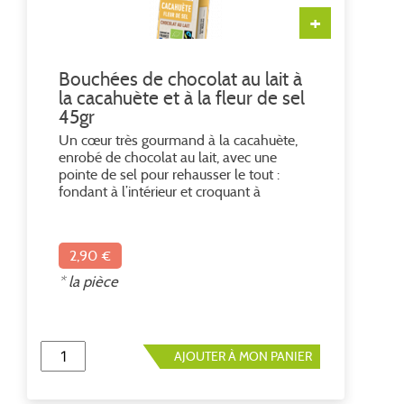
+
Bouchées de chocolat au lait à
la cacahuète et à la fleur de sel
45gr
Un cœur très gourmand à la cacahuète,
enrobé de chocolat au lait, avec une
pointe de sel pour rehausser le tout :
fondant à l’intérieur et croquant à
l’extérieur. Etui de 3 bouchées. Ingrédients
: chocolat au lait 40% cacao minimum*
(sucre de canne*, beurre de cacao*,
2,90 €
poudre de lait entier*, pâte de cacao*),
cacahuètes* 25 %, fleur de sel 0,26 %. *
* la pièce
Ingrédient issu de l'agriculture biologique
AJOUTER À MON PANIER