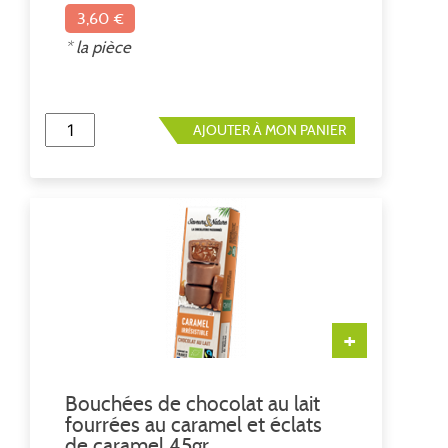
3,60 €
* la pièce
AJOUTER À MON PANIER
+
Bouchées de chocolat au lait
fourrées au caramel et éclats
de caramel 45gr