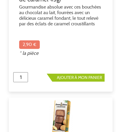
Gourmandise absolue avec ces bouchées
au chocolat au lait, fourrées avec un
délicieux caramel fondant, le tout relevé
par des éclats de caramel croustillants
pour une explosion de saveurs et de
textures ! Etui de 3 bouchées Ingrédients :
chocolat au lait 40% cacao minimum*
2,90 €
(sucre de canne*, beurre de cacao*,
poudre de lait entier*, pâte de cacao*),
* la pièce
sucre de canne*, crème de lait*, sirop de
glucose*, sirop de blé*, beurre*, sel marin
0,3 %. * Ingrédient issu de l'agriculture
biologique
AJOUTER À MON PANIER