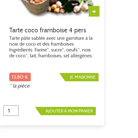
+
Tarte coco framboise 4 pers
Tarte pâte sablée avec une garniture à la
noix de coco et des framboises
Ingrédients: Farine*, sucre*, oeufs*, noix
de coco*, lait, framboises, sel allérgénes:
gluten, oeufs, lactose *ingrédient issus
de l'agriculture biologique
12,80 €
JE M'ABONNE
* la pièce
AJOUTER À MON PANIER