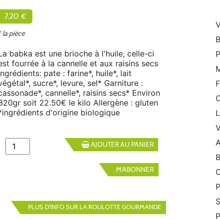
7,20 €
V
* la pièce
B
La babka est une brioche à l'huile, celle-ci
P
est fourrée à la cannelle et aux raisins secs
M
Ingrédients: pate : farine*, huile*, lait
végétal*, sucre*, levure, sel* Garniture :
F
cassonade*, cannelle*, raisins secs* Environ
320gr soit 22.50€ le kilo Allergène : gluten
*ingrédients d'origine biologique
V
A
AJOUTER AU PANIER
B
M'ABONNER
C
P
S
PLUS D'INFO SUR LA ROULOTTE GOURMANDE
P