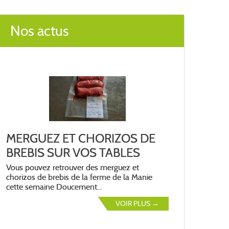
Nos actus
Z ET CHORIZOS DE
Prochaine livraison v
SUR VOS TABLES
août
retrouver des merguez et
La prochaine livraison aura lieu 
brebis de la ferme de la Manie
août, passez votre commande a
e Doucement...
12 août...
VOIR PLUS →