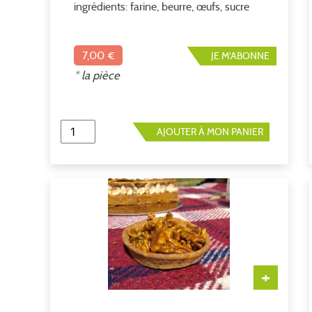
ingrédients: farine, beurre, œufs, sucre
,lait, eau, levure, sel. allérgéne: gluten,
oeuf, lactose. environ 175gr soit 40€ le
kilo
7,00 €
JE M'ABONNE
* la pièce
AJOUTER À MON PANIER
+