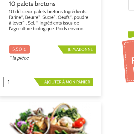
10 palets bretons
10 délicieux palets bretons Ingrédients:
Farine*, Beurre*, Sucre*, Oeufs*, poudre
à lever* , Sel. * Ingrédients issus de
l'agriculture biologique. Poids environ
180gr Soit 30€ le kilo
5,50 €
JE M'ABONNE
* la pièce
AJOUTER À MON PANIER