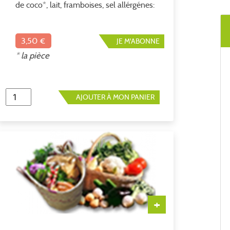
de coco*, lait, framboises, sel allérgénes:
gluten, oeufs, lactose *ingrédient issus
de l'agriculture biologique environ 100
gr 35€ le kilo
3,50 €
JE M'ABONNE
* la pièce
AJOUTER À MON PANIER
MERGUE
BREBIS 
Vous pouvez 
chorizos de 
cette semain
+