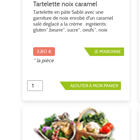
Tartelette noix caramel
Tartelette en pâte Sablé avec une
garniture de noix enrobé d'un caramel
salé deglacé a la crème . ingréients:
gluten*,beurre*, sucre*, oeufs*, noix
origine correze, créme, sel *ingrédients
issus de l'agriculture biologique
3,80 €
JE M'ABONNE
* la pièce
AJOUTER À MON PANIER