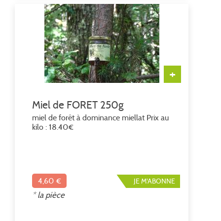
+
Miel de FORET 250g
miel de forêt à dominance miellat Prix au
kilo : 18.40€
4,60 €
JE M'ABONNE
* la pièce