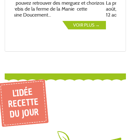
La prochaine livraison aura lieu le vendredi 14
août, passez votre commande avant mercredi
12 août...
VOIR PLUS →
L'IDÉE
RECETTE
DU JOUR