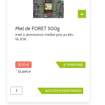
+
Miel de FORET 500g
miel à dominance miellat prix au kilo :
16.20€
8,10 €
JE M'ABONNE
* la pièce
AJOUTER À MON PANIER